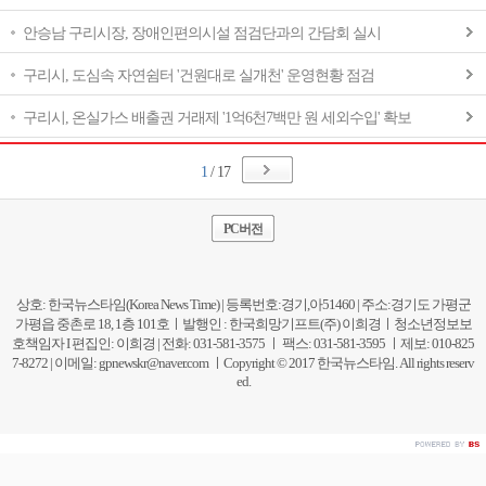
안승남 구리시장, 장애인편의시설 점검단과의 간담회 실시
구리시, 도심속 자연쉼터 '건원대로 실개천' 운영현황 점검
구리시, 온실가스 배출권 거래제 '1억6천7백만 원 세외수입' 확보
1
/ 17
PC버전
상호: 한국뉴스타임(Korea News Time) | 등록번호:경기,아51460 | 주소:경기도 가평군
가평읍 중촌로 18, 1층 101호ㅣ발행인 : 한국희망기프트(주) 이희경ㅣ청소년정보보
호책임자 I 편집인: 이희경 | 전화: 031-581-3575 ㅣ 팩스: 031-581-3595 ㅣ제보: 010-825
7-8272 | 이메일:
gpnewskr@naver.com
ㅣCopyright © 2017 한국뉴스타임. All rights reserv
ed.