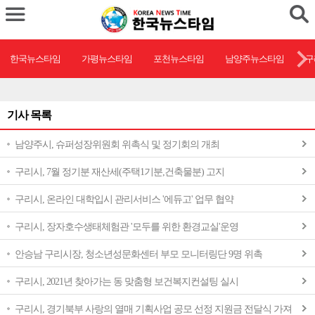
한국뉴스타임
가평뉴스타임
포천뉴스타임
남양주뉴스타임
구
기사 목록
남양주시, 슈퍼성장위원회 위촉식 및 정기회의 개최
구리시, 7월 정기분 재산세(주택1기분,건축물분) 고지
구리시, 온라인 대학입시 관리서비스 '에듀고' 업무 협약
구리시, 장자호수생태체험관 '모두를 위한 환경교실'운영
안승남 구리시장, 청소년성문화센터 부모 모니터링단 9명 위촉
구리시, 2021년 찾아가는 동 맞춤형 보건복지컨설팅 실시
구리시, 경기북부 사랑의 열매 기획사업 공모 선정 지원금 전달식 가져