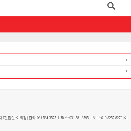
| 전화: 031-581-3575 ㅣ 팩스: 031-581-3595 ㅣ제보: 010-8257-8272 | 이