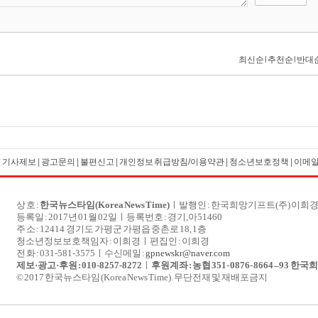
|
기사제보
|
광고문의
|
불편신고
|
개인정보 취급방침/이용약관
|
청소년보호정책
|
이메
상 호 :
한국뉴스타임(Korea News Time)
ㅣ발행인 : 한국희망기프트(주) 이희
등록일 : 2017년 01월 02일ㅣ
등록번호 : 경기,아51460
주 소 : 12414 경기도 가평군 가평읍 중촌로 18, 1층
청소년정보보호책임자 : 이희경ㅣ편집인 : 이희경
전 화 : 031-581-3575ㅣ수신메일 :
gpnewskr@naver.com
제보·광고·후원 : 010-8257-8272
ㅣ
후원계좌
: 
농협 
351- 0876- 8664 
–
93  
한국희
© 2017 한국뉴스타임 (Korea News Time). 무단전재 및 재배포금지