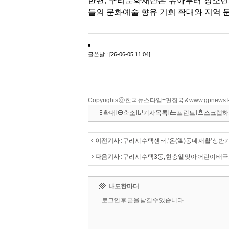
Copyrights ⓒ 한국뉴스타임=편집국 & www.gpnews.
확대
l
축소
l
기사목록
l
프린트
l
스크랩하
이전기사 :
구리시 수택센터, '온(溫)동네 재활' 상반
다음기사 :
구리시 수택3동, 현충일 맞아 어린이 태극