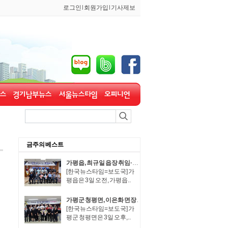
로그인
l
회원가입
l
기사제보
금주의 베스트
가평읍, 최규일 읍장 취임·장석조 읍장 이임식 개최
[한국뉴스타임=보도국] 가
평읍은 3일 오전, 가평읍..
가평군 청평면, 이은화 면장 취임·박성규 면장 이임
[한국뉴스타임=보도국] 가
평군 청평면은 3일 오후,..