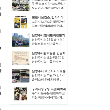
[한국뉴스타임=보도국] 가
평군이 2026년 하반기 정..
포천시 보건소, '말라리아 주의보' 발령에 따라 집중 방역 나서
포천시 보건소는 질병관리
청의 전국 말라리아 주의..
남양주시 별내면 이장협의회·새마을부녀회, 마을 환경 개선 위한 합동 환경정화 실시
남양주시는 28일 별내면 이
장협의회과 새마을부녀..
남양주시립박물관, 인문학 강좌 ‘남양주견문록’ 운영
남양주시는 오는 8월 20일
남양주시립박물관에서 ..
남양주시, 덕소사거리 교통운영체계 개선… 상습 정체 완화
남양주시는 지난 29일 와부
읍 덕소리 우리은행 앞 ..
구리시 동구동, 폭염 취약계층 70가구 집중 안부 확인
구리시 동구동 행정복지센
터는 폭염이 이어지는 가..