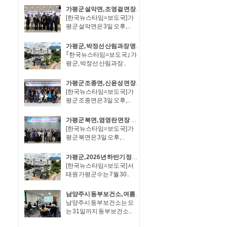
가평군 설악면, 조영걸 면장 취임·이동철 면장 이임
[한국뉴스타임=보도국] 가
평군 설악면은 3일 오후,..
가평군, 박정선 산림과장 명예퇴직..정기인사 후 후속인사 불가피
｢한국뉴스타임=보도국｣ 가
평군, 박정선 산림과장..
가평군 조종면, 신윤성 면장 취임·임진섭 면장 이임
[한국뉴스타임=보도국] 가
평군 조종면은 3일 오후,..
가평군 북면, 염영란 면장 취임·장동복 면장 이임
[한국뉴스타임=보도국] 가
평군 북면은 3일 오후, ..
가평군, 2026년 하반기 정기인사..장석조 경제산업국장, 최희용·김성재 5급 사무관승진
[한국뉴스타임=보도국] 서
태원 가평군수는 7월 30..
남양주시 동부보건소, 여름방학 맞아 ‘우리 동네 꼬마 정약용 : 동부 가족 원정대’ 운영
남양주시 동부보건소는 오
는 31일까지 동부보건소..