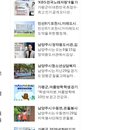
'KBS 전국노래자랑' 8월 가평군 청평에서 열린다!
가평군이 대한민국 최장수·
최고 인기 공개 오디션 ..
민선9기 포천시, 미래도시 도약을 위한 조직개편 단행
민선 9기 포천시가 미래도시
도약을 위한 행정 체..
남양주시 정약용도서관, 김상균 교수 초청 8월 인문학 강연 개최
남양주시는 오는 8월 15일
정약용도서관에서 김상..
남양주시청소년상담복지센터, ‘2026 여름방학 1Day 가족 캠프’ 성료
남양주시는 지난 29일 경기
도 양평군 질울고래실마..
가평군, 여름방학 학생 걷기 챌린지 운영
“학생 여러분, 여름방학에
10만 보 걷고 건강과 ..
남양주시 수동면, 온돌봉사단과 함께 취약계층 주거환경 개선 나서
남양주시는 수동면이 29일
지역 봉사단체인 온돌봉..
가평군, 2026년 하반기 인사 4급 1명, 5급 2명 승진 예고