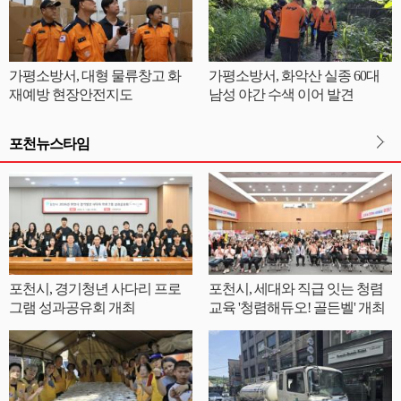
가평소방서, 대형 물류창고 화
가평소방서, 화악산 실종 60대
재예방 현장안전지도
남성 야간 수색 이어 발견
포천뉴스타임
포천시, 경기청년 사다리 프로
포천시, 세대와 직급 잇는 청렴
그램 성과공유회 개최
교육 '청렴해듀오! 골든벨' 개최