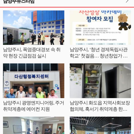
남양주뉴스타임
남양주시, 폭염중대경보 속 취
남양주시, ‘청년 경제독립사관
약 현장 긴급점검 실시
학교’ 첫걸음… 청년창업가 자
산성장 아카데미 참여자 모집
남양주시 광명엔지니어링, 주거
남양주시 화도읍 지역사회보장
취약계층에 에어컨 지원
협의체, 혹서기 취약계층 한부
모가정에 양문형 냉장고 지원