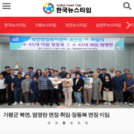
한국뉴스타임
가평뉴스타임
포천뉴스타임
남양주뉴스타임
구
가평군 북면, 염영란 면장 취임·장동복 면장 이임