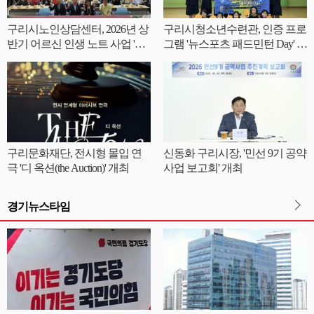
구리시노인상담센터, 2026년 상
구리시청소년수련관, 인증 프로
반기 어르신 인생 노트 사업 '내
그램 '뉴스포츠 패드민턴 Day' 성
인생 쓰·리·고 출판기념회' 성료
료
구리문화재단, 전시형 몰입 연
신동화 구리시장, '민선 9기 공약
극 '디 옥션(the Auction)' 개최
사업 보고회' 개최
경기뉴스타임