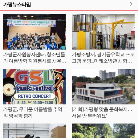
가평뉴스타임
가평군자원봉사센터, 청소년들
가평소방서, 경기공유학교 프로
의 여름방학 자원봉사로 채우
그램 운영...미래소방관 체험으
다.
로 안전의식 높여
가평군, 무더운 여름밤을 추억
[기획]'가평형 맞춤 문화복지…
의 명곡과 함께…
서울 안 부러워요'