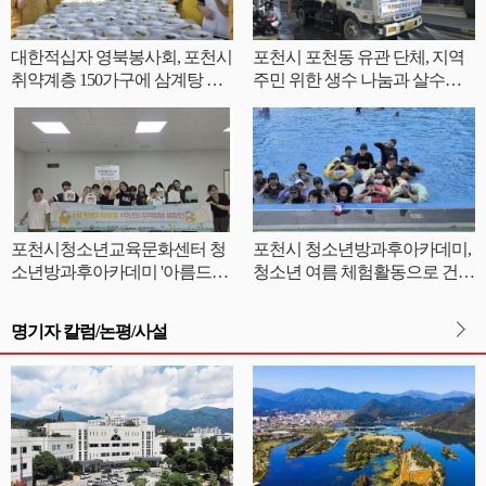
대한적십자 영북봉사회, 포천시
포천시 포천동 유관 단체, 지역
취약계층 150가구에 삼계탕 전
주민 위한 생수 나눔과 살수차
달
운영
포천시청소년교육문화센터 청
포천시 청소년방과후아카데미,
소년방과후아카데미 '아름드리'
청소년 여름 체험활동으로 건강
안전부터 나눔까지 체험형 교육
한 성장 지원
진행
명기자 칼럼/논평/사설