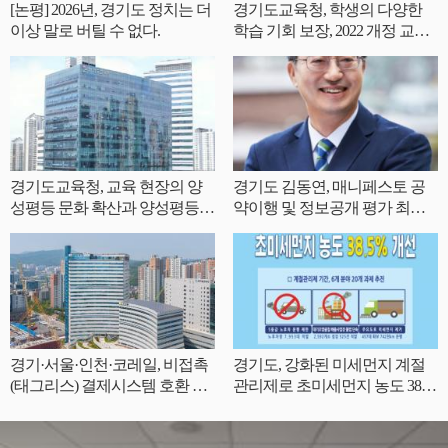
[논평] 2026년, 경기도 정치는 더
경기도교육청, 학생의 다양한
이상 말로 버틸 수 없다.
학습 기회 보장, 2022 개정 교육
과정 인정도서 62책 개발
경기도교육청, 교육 현장의 양
경기도 김동연, 매니페스토 공
성평등 문화 확산과 양성평등
약이행 및 정보공개 평가 최우
역량 강화
수(SA) 등급 획득
경기·서울·인천·코레일, 비접촉
경기도, 강화된 미세먼지 계절
(태그리스) 결제시스템 호환 논
관리제로 초미세먼지 농도 38.
의
5% 개선