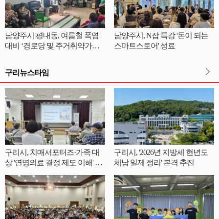
남양주시 평내동, 여름철 폭염
남양주시, N잡 특강 '돈이 되는
대비 ‘경로당 및 주거취약가구
스마트스토어' 성료
찾아가는 현장점검’ 실시
구리뉴스타임
구리시, 치매서포터즈·가족 대
구리시, '2026년 지방세 현년도
상 '연명의료 결정 제도 이해' 교
체납 일제 정리' 본격 추진
육 실시