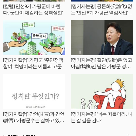
[칼럼] 민선9기 가평군에 바란
[명기자논평] 공론화(公論化) 없
다, '군민이 체감하는 정책실현'
는 '민선 8기 가평군 역점사업'
성공 가능한가?
[명기자칼럼] 가평군 ‘주민정책
[명기자논평] 결단(決斷)은 없고
참여’ 희망이라는 이름의 고문
아집(我執)만 남은 가평군 정기
인사
[명기자칼럼] 감언(甘言)과 간언
[명기자논평] '너는 떠들어라. 나
(諫言) ‘가평군수는 잘하고 있는
는 갈 길을 간다'
가?’