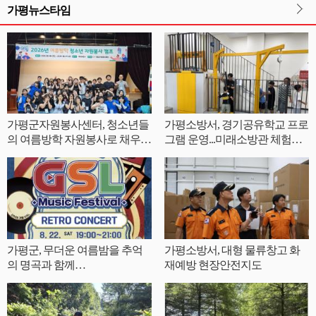
가평뉴스타임
가평군자원봉사센터, 청소년들
가평소방서, 경기공유학교 프로
의 여름방학 자원봉사로 채우
그램 운영...미래소방관 체험으
다.
로 안전의식 높여
가평군, 무더운 여름밤을 추억
가평소방서, 대형 물류창고 화
의 명곡과 함께…
재예방 현장안전지도