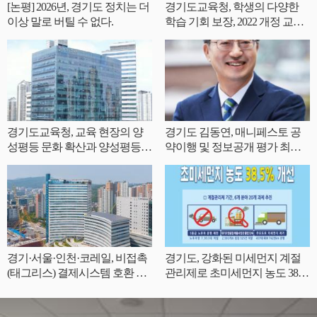
[논평] 2026년, 경기도 정치는 더
경기도교육청, 학생의 다양한
이상 말로 버틸 수 없다.
학습 기회 보장, 2022 개정 교육
과정 인정도서 62책 개발
경기도교육청, 교육 현장의 양
경기도 김동연, 매니페스토 공
성평등 문화 확산과 양성평등
약이행 및 정보공개 평가 최우
역량 강화
수(SA) 등급 획득
경기·서울·인천·코레일, 비접촉
경기도, 강화된 미세먼지 계절
(태그리스) 결제시스템 호환 논
관리제로 초미세먼지 농도 38.
의
5% 개선