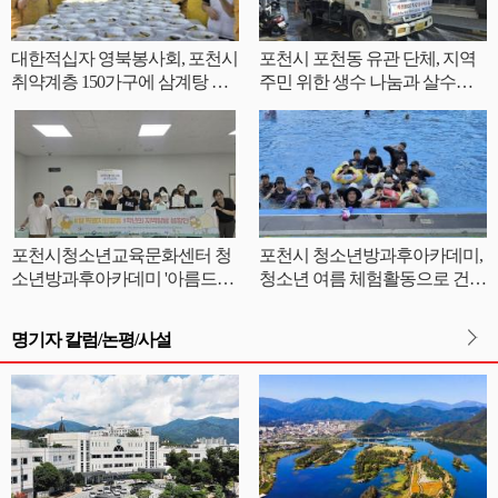
대한적십자 영북봉사회, 포천시
포천시 포천동 유관 단체, 지역
취약계층 150가구에 삼계탕 전
주민 위한 생수 나눔과 살수차
달
운영
포천시청소년교육문화센터 청
포천시 청소년방과후아카데미,
소년방과후아카데미 '아름드리'
청소년 여름 체험활동으로 건강
안전부터 나눔까지 체험형 교육
한 성장 지원
진행
명기자 칼럼/논평/사설