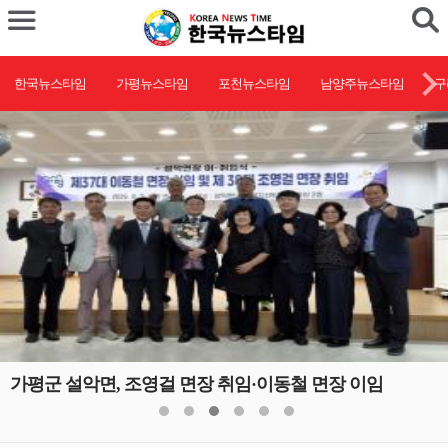
한국뉴스타임
가평뉴스타임
포천뉴스타임
남양주뉴스타임
구
가평군 설악면, 조영걸 면장 취임·이동철 면장 이임