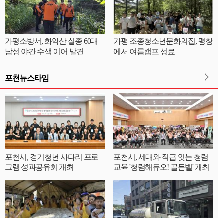
가평소방서, 화악산 실종 60대
가평 조종청소년문화의집, 평창
남성 야간 수색 이어 발견
에서 여름캠프 성료
포천뉴스타임
포천시, 경기청년 사다리 프로
포천시, 세대와 직급 잇는 청렴
그램 성과공유회 개최
교육 '청렴해듀오! 골든벨' 개최