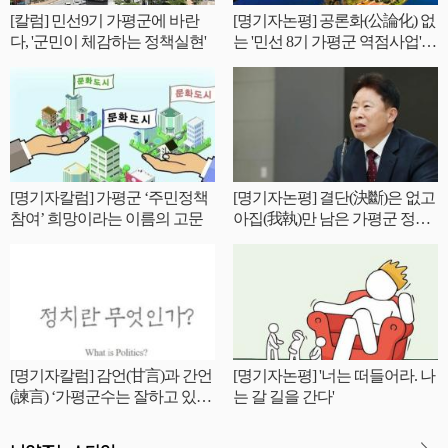
[칼럼] 민선9기 가평군에 바란
[명기자논평] 공론화(公論化) 없
다, '군민이 체감하는 정책실현'
는 '민선 8기 가평군 역점사업'
성공 가능한가?
[명기자칼럼] 가평군 ‘주민정책
[명기자논평] 결단(決斷)은 없고
참여’ 희망이라는 이름의 고문
아집(我執)만 남은 가평군 정기
인사
[명기자칼럼] 감언(甘言)과 간언
[명기자논평] '너는 떠들어라. 나
(諫言) ‘가평군수는 잘하고 있는
는 갈 길을 간다'
가?’