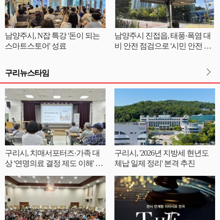
남양주시, N잡 특강 '돈이 되는
남양주시 진접읍, 태풍·폭염 대
스마트스토어' 성료
비 안전 점검으로 '시민 안전 철
통 방어'
구리뉴스타임
구리시, 치매서포터즈·가족 대
구리시, '2026년 지방세 현년도
상 '연명의료 결정 제도 이해' 교
체납 일제 정리' 본격 추진
육 실시