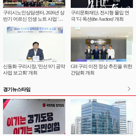
구리시노인상담센터, 2026년 상
구리문화재단, 전시형 몰입 연
반기 어르신 인생 노트 사업 '내
극 '디 옥션(the Auction)' 개최
인생 쓰·리·고 출판기념회' 성료
신동화 구리시장, '민선 9기 공약
GH 구리 이전 정상 추진을 위한
사업 보고회' 개최
간담회 개최
경기뉴스타임