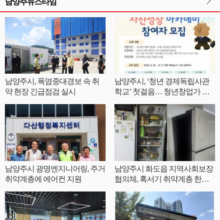
남양주뉴스타임
남양주시, 폭염중대경보 속 취
남양주시, ‘청년 경제독립사관
약 현장 긴급점검 실시
학교’ 첫걸음… 청년창업가 자
산성장 아카데미 참여자 모집
남양주시 광명엔지니어링, 주거
남양주시 화도읍 지역사회보장
취약계층에 에어컨 지원
협의체, 혹서기 취약계층 한부
모가정에 양문형 냉장고 지원