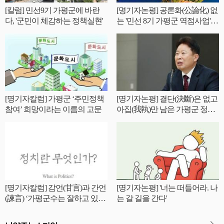
[칼럼] 민선9기 가평군에 바란
[명기자논평] 공론화(公論化) 없
다, '군민이 체감하는 정책실현'
는 '민선 8기 가평군 역점사업'
성공 가능한가?
[명기자칼럼] 가평군 ‘주민정책
[명기자논평] 결단(決斷)은 없고
참여’ 희망이라는 이름의 고문
아집(我執)만 남은 가평군 정기
인사
[명기자칼럼] 감언(甘言)과 간언
[명기자논평] '너는 떠들어라. 나
(諫言) ‘가평군수는 잘하고 있는
는 갈 길을 간다'
가?’