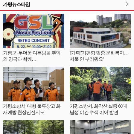
가평뉴스타임
가평군, 무더운 여름밤을 추억
[기획]'가평형 맞춤 문화복지…
의 명곡과 함께…
서울 안 부러워요'
가평소방서, 대형 물류창고 화
가평소방서, 화악산 실종 60대
재예방 현장안전지도
남성 야간 수색 이어 발견