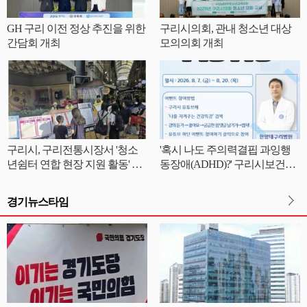
GH 구리 이전 정상 추진을 위한
구리시의회, 관내 청소년 대상
간담회 개최
모의의회 개최
구리시, 구리전통시장서 '청소
'혹시 나도 주의력결핍 과잉행
년쉼터 연합 현장 지원 활동' 실
동장애(ADHD)?' 구리시보건소,
시
나를 지켜주는 건강 특강 운영
경기뉴스타임