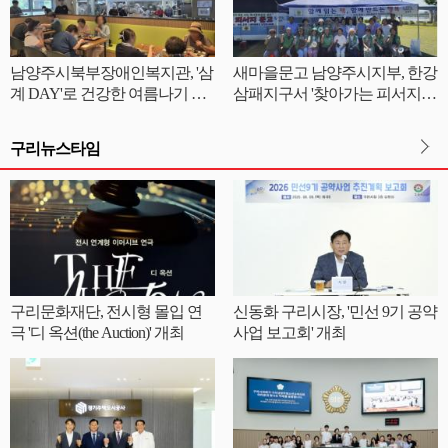
남양주시북부장애인복지관, '삼
새마을문고 남양주시지부, 한강
계 DAY'로 건강한 여름나기 응
삼패지구서 '찾아가는 피서지문
원
고' 운영
구리뉴스타임
구리문화재단, 전시형 몰입 연
신동화 구리시장, '민선 9기 공약
극 '디 옥션(the Auction)' 개최
사업 보고회' 개최