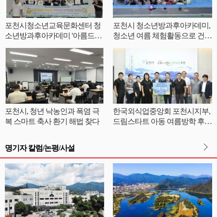
포천시청소년교육문화센터 청
포천시 청소년방과후아카데미,
소년방과후아카데미 '아름드리'
청소년 여름 체험활동으로 건강
안전부터 나눔까지 체험형 교육
한 성장 지원
진행
포천시, 청년 낙농인과 폭염 극
한국외식업중앙회 포천시지부,
복 스마트 축사 환기 해법 찾다
드림스타트 아동 여름방학 후원
물품 전달
명기자 칼럼/논평/사설