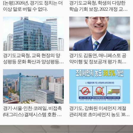
[논평] 2026년, 경기도 정치는 더
경기도교육청, 학생의 다양한
이상 말로 버틸 수 없다.
학습 기회 보장, 2022 개정 교육
과정 인정도서 62책 개발
경기도교육청, 교육 현장의 양
경기도 김동연, 매니페스토 공
성평등 문화 확산과 양성평등
약이행 및 정보공개 평가 최우
역량 강화
수(SA) 등급 획득
경기·서울·인천·코레일, 비접촉
경기도, 강화된 미세먼지 계절
(태그리스) 결제시스템 호환 논
관리제로 초미세먼지 농도 38.
의
5% 개선