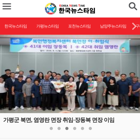
한국뉴스타임
가평뉴스타임
포천뉴스타임
남양주뉴스타임
구
가평군 북면, 염영란 면장 취임·장동복 면장 이임