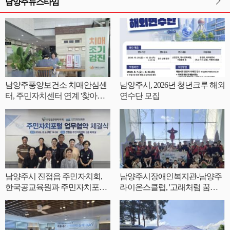
남양주뉴스타임
남양주풍양보건소 치매안심센
남양주시, 2026년 청년크루 해외
터, 주민자치센터 연계 '찾아가
연수단 모집
는 치매안심서비스' 운영
남양주시 진접읍 주민자치회,
남양주시장애인복지관-남양주
한국공교육원과 주민자치포털
라이온스클럽, '고래처럼 꿈꾸
구축·운영 업무협약 체결
는 특별한 하루' 문화 체험 진행