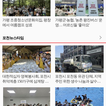
가평 조종청소년문화의집, 평창
가평군‧농협, '농촌 왕진버스' 운
에서 여름캠프 성료
영… 어르신들 '좋아요'
포천뉴스타임
대한적십자 영북봉사회, 포천시
포천시 포천동 유관 단체, 지역
취약계층 150가구에 삼계탕 전
주민 위한 생수 나눔과 살수차
달
운영