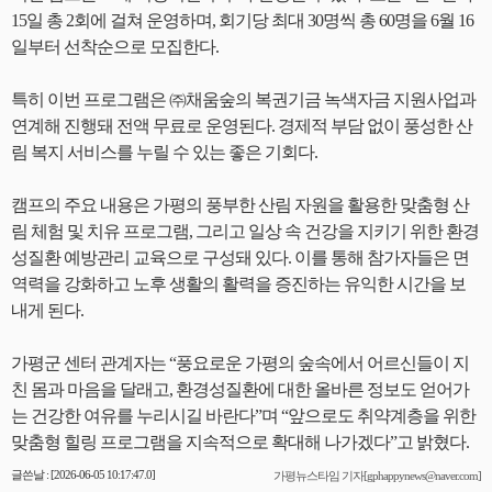
15일 총 2회에 걸쳐 운영하며, 회기당 최대 30명씩 총 60명을 6월 16
일부터 선착순으로 모집한다.
특히 이번 프로그램은 ㈜채움숲의 복권기금 녹색자금 지원사업과
연계해 진행돼 전액 무료로 운영된다. 경제적 부담 없이 풍성한 산
림 복지 서비스를 누릴 수 있는 좋은 기회다.
캠프의 주요 내용은 가평의 풍부한 산림 자원을 활용한 맞춤형 산
림 체험 및 치유 프로그램, 그리고 일상 속 건강을 지키기 위한 환경
성질환 예방관리 교육으로 구성돼 있다. 이를 통해 참가자들은 면
역력을 강화하고 노후 생활의 활력을 증진하는 유익한 시간을 보
내게 된다.
가평군 센터 관계자는 “풍요로운 가평의 숲속에서 어르신들이 지
친 몸과 마음을 달래고, 환경성질환에 대한 올바른 정보도 얻어가
는 건강한 여유를 누리시길 바란다”며 “앞으로도 취약계층을 위한
맞춤형 힐링 프로그램을 지속적으로 확대해 나가겠다”고 밝혔다.
글쓴날 : [2026-06-05 10:17:47.0]
가평뉴스타임 기자[gphappynews@naver.com]