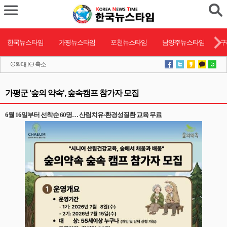
한국뉴스타임
가평뉴스타임
포천뉴스타임
남양주뉴스타임
구
확대
l
축소
가평군 '숲의 약속', 숲속캠프 참가자 모집
6월 16일부터 선착순 60명… 산림치유·환경성질환 교육 무료