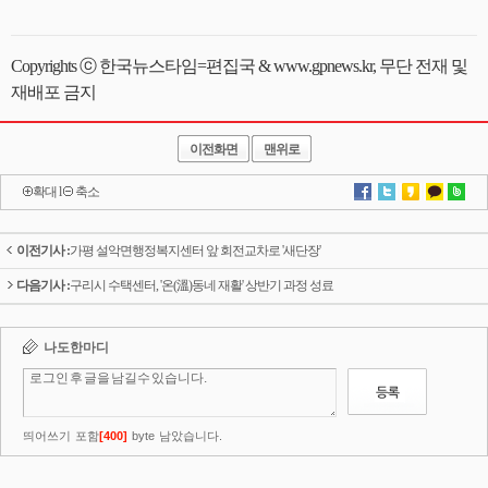
Copyrights ⓒ 한국뉴스타임=편집국 & www.gpnews.kr, 무단 전재 및
재배포 금지
이전화면
맨위로
확대
l
축소
이전기사 :
가평 설악면행정복지센터 앞 회전교차로 '새단장'
다음기사 :
구리시 수택센터, '온(溫)동네 재활' 상반기 과정 성료