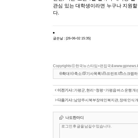
Copyrights ⓒ 한국뉴스타임=편집국 & www.gpnews.
확대
l
축소
l
기사목록
l
프린트
l
스크랩하
이전기사 :
가평군, 현리~청평~가평읍 버스 운행 개
다음기사 :
남양주시북부장애인복지관, 장애 인식 개선