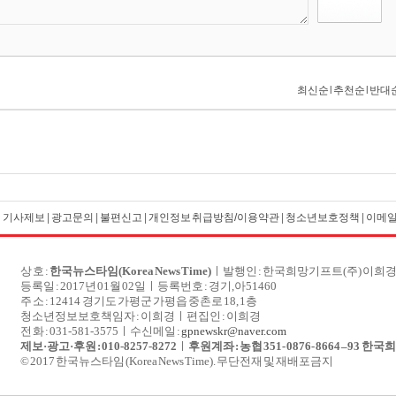
|
기사제보
|
광고문의
|
불편신고
|
개인정보 취급방침/이용약관
|
청소년보호정책
|
이메
상 호 :
한국뉴스타임(Korea News Time)
ㅣ발행인 : 한국희망기프트(주) 이희
등록일 : 2017년 01월 02일ㅣ
등록번호 : 경기,아51460
주 소 : 12414 경기도 가평군 가평읍 중촌로 18, 1층
청소년정보보호책임자 : 이희경ㅣ편집인 : 이희경
전 화 : 031-581-3575ㅣ수신메일 :
gpnewskr@naver.com
제보·광고·후원 : 010-8257-8272
ㅣ
후원계좌
: 
농협 
351- 0876- 8664 
–
93  
한국희
© 2017 한국뉴스타임 (Korea News Time). 무단전재 및 재배포금지