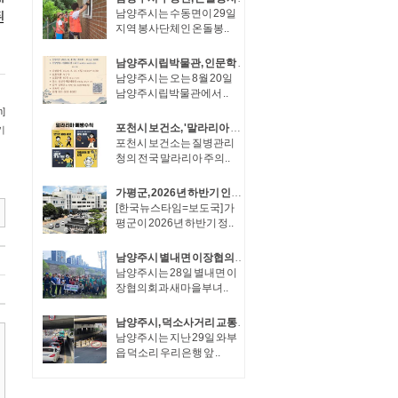
남양주시는 수동면이 29일
지역 봉사단체인 온돌봉..
남양주시립박물관, 인문학 강좌 ‘남양주견문록’ 운영
남양주시는 오는 8월 20일
남양주시립박물관에서 ..
포천시 보건소, '말라리아 주의보' 발령에 따라 집중 방역 나서
포천시 보건소는 질병관리
청의 전국 말라리아 주의..
가평군, 2026년 하반기 인사 4급 1명, 5급 2명 승진 예고
[한국뉴스타임=보도국] 가
평군이 2026년 하반기 정..
남양주시 별내면 이장협의회·새마을부녀회, 마을 환경 개선 위한 합동 환경정화 실시
남양주시는 28일 별내면 이
장협의회과 새마을부녀..
남양주시, 덕소사거리 교통운영체계 개선… 상습 정체 완화
남양주시는 지난 29일 와부
읍 덕소리 우리은행 앞 ..