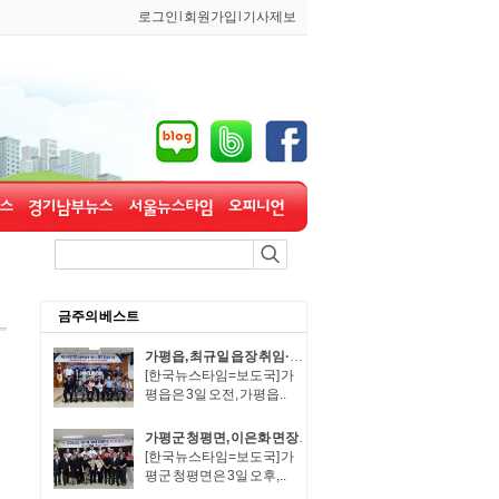
로그인
l
회원가입
l
기사제보
금주의 베스트
가평읍, 최규일 읍장 취임·장석조 읍장 이임식 개최
[한국뉴스타임=보도국] 가
평읍은 3일 오전, 가평읍..
가평군 청평면, 이은화 면장 취임·박성규 면장 이임
[한국뉴스타임=보도국] 가
평군 청평면은 3일 오후,..