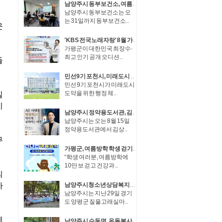
남양주시 동부보건소, 여름방학 맞아 ‘우리 동네 꼬마 정약용 : 동부 가족 원정대’ 운영
남양주시 동부보건소는 오
는 31일까지 동부보건소..
'KBS 전국노래자랑' 8월 가평군 청평에서 열린다!
가평군이 대한민국 최장수·
최고 인기 공개 오디션 ..
민선9기 포천시, 미래도시 도약을 위한 조직개편 단행
민선 9기 포천시가 미래도시
도약을 위한 행정 체..
남양주시 정약용도서관, 김상균 교수 초청 8월 인문학 강연 개최
남양주시는 오는 8월 15일
정약용도서관에서 김상..
가평군, 여름방학 학생 걷기 챌린지 운영
“학생 여러분, 여름방학에
10만 보 걷고 건강과 ..
남양주시청소년상담복지센터, ‘2026 여름방학 1Day 가족 캠프’ 성료
남양주시는 지난 29일 경기
도 양평군 질울고래실마..
남양주시 수동면, 온돌봉사단과 함께 취약계층 주거환경 개선 나서