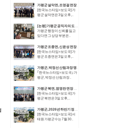
가평군 설악면, 조영걸 면장 취임·이동철 면장 이임
[한국뉴스타임=보도국] 가
평군 설악면은 3일 오후,..
[논평] 가평군 공직자의 도덕적 해이, 군민이 용납할 수 없다.
가평군 행정이 신뢰를 잃고
있다면 그 상당 부분은..
가평군 조종면, 신윤성 면장 취임·임진섭 면장 이임
[한국뉴스타임=보도국] 가
평군 조종면은 3일 오후,..
가평군, 박정선 산림과장 명예퇴직..정기인사 후 후속인사 불가피
｢한국뉴스타임=보도국｣ 가
평군, 박정선 산림과장..
가평군 북면, 염영란 면장 취임·장동복 면장 이임
[한국뉴스타임=보도국] 가
평군 북면은 3일 오후, ..
가평군, 2026년 하반기 정기인사..장석조 경제산업국장, 최희용·김성재 5급 사무관승진
[한국뉴스타임=보도국] 서
태원 가평군수는 7월 30..