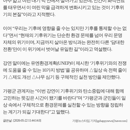
아주 얇고 여린 대기 막 안에서 살아가고 있는데, 인간이 화석연료
를 태우면서 이 여린 막을 급격하게 변화시키고 있는 것이 기후위
기의 본질”이라고 지적했다.
이어 “우리는 기후에 영향을 줄 수는 있지만 기후를 통제할 수는 없
다”면서 “현재의 기후위기는 단순한 환경 문제를 넘어 우리 문명
자체의 위기이며, 지금까지 살아온 방식과는 완전히 다른 ‘담대한
전환’만이 이 위기에서 벗어날 유일한 길”이라고 역설했다.
강연 말미에는 유엔환경계획(UNEP)이 제시한 ‘기후위기와의 전쟁
에 도움을 줄 수 있는 10가지 방법’을 공유하며 △일상 속 전력 줄이
기 △제도 개선 △나무 심기 등 구체적인 실천 방안을 제안했다.
가평군 관계자는 “이번 강연이 기후위기와 탄소중립에 대해 함께
고민하는 뜻깊은 시간이 됐기를 바란다”며 “가평군과 군민들이 일
상 속에서 구체적으로 환경문제를 실천할 수 있는 방향을 정립하
는 계기가 되길 기대한다”고 말했다.
글쓴날 : [2026-05-22 11:44:14.0]
가평뉴스타임 기자[gphappynews@naver.com]