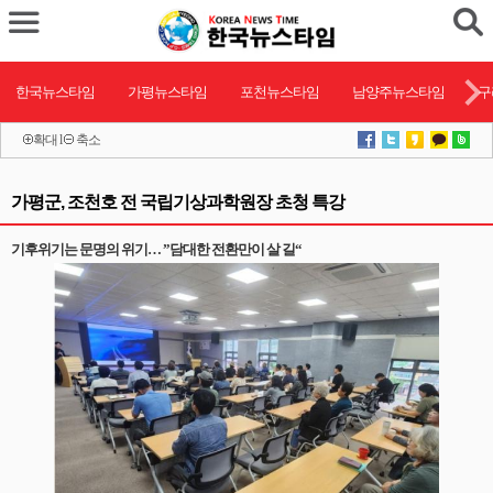
한국뉴스타임
가평뉴스타임
포천뉴스타임
남양주뉴스타임
구
확대
l
축소
가평군, 조천호 전 국립기상과학원장 초청 특강
기후위기는 문명의 위기… ”담대한 전환만이 살 길“