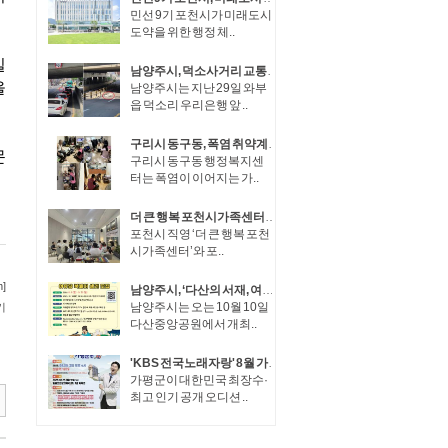
민선 9기 포천시가 미래도시
도약을 위한 행정 체..
남양주시, 덕소사거리 교통운영체계 개선… 상습 정체 완화
남양주시는 지난 29일 와부
읍 덕소리 우리은행 앞 ..
구리시 동구동, 폭염 취약계층 70가구 집중 안부 확인
구리시 동구동 행정복지센
터는 폭염이 이어지는 가..
더 큰 행복 포천시가족센터–포천문화관광재단, 다문화가족 대상 이중언어 부모·가족 코칭 성공적으로 운영
포천시 직영 ‘더 큰 행복 포천
시가족센터’와 포..
남양주시, ‘다산의 서재, 여유당 북페어’ 참여 판매자 모집
남양주시는 오는 10월 10일
다산중앙공원에서 개최..
'KBS 전국노래자랑' 8월 가평군 청평에서 열린다!
가평군이 대한민국 최장수·
최고 인기 공개 오디션 ..