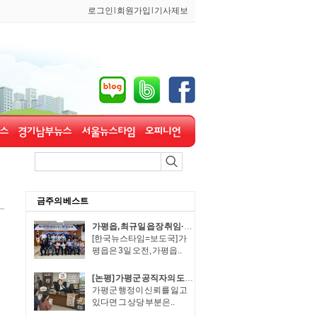
로그인
l
회원가입
l
기사제보
금주의 베스트
가평읍, 최규일 읍장 취임·장석조 읍장 이임식 개최
[한국뉴스타임=보도국] 가
평읍은 3일 오전, 가평읍..
[논평] 가평군 공직자의 도덕적 해이, 군민이 용납할 수 없다.
가평군 행정이 신뢰를 잃고
있다면 그 상당 부분은..