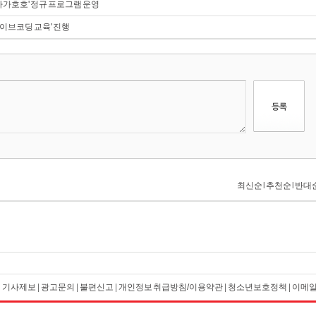
가호호' 정규 프로그램 운영
바이브코딩 교육' 진행
|
기사제보
|
광고문의
|
불편신고
|
개인정보 취급방침/이용약관
|
청소년보호정책
|
이메