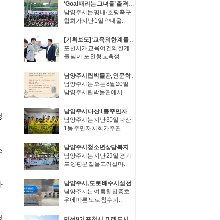
‘Goal 때리는 그녀들’ 출격… 남양주시 평내·호평축구협회 여성축구회 창단
남양주시는 평내·호평축구
협회가 지난 1일 약대울..
[기획보도]‘교육의 한계를 혁신으로 바꾸다’ 포천시, 포천형 교육정책 성과… 교육혁신선도지역 도전
포천시가 교육여건의 한계
를 넘어 ‘포천형 교육정..
남양주시립박물관, 인문학 강좌 ‘남양주견문록’ 운영
남양주시는 오는 8월 20일
남양주시립박물관에서 ..
남양주시 다산1동 주민자치회, 재능기부로 안전취약가구 주거환경 개선
남양주시는 지난 30일 다산
1동 주민자치회가 주관..
남양주시청소년상담복지센터, ‘2026 여름방학 1Day 가족 캠프’ 성료
남양주시는 지난 29일 경기
도 양평군 질울고래실마..
남양주시, 도로 배수시설 선제 정비… 수해 대응력 높여
남양주시는 여름철 집중호
우에 따른 도로 침수 피..
민선9기 포천시, 미래도시 도약을 위한 조직개편 단행