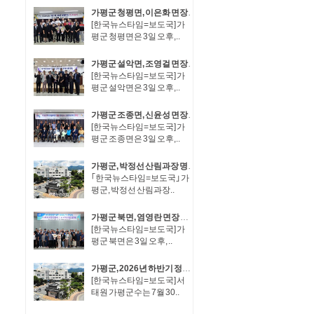
가평군 청평면, 이은화 면장 취임·박성규 면장 이임
[한국뉴스타임=보도국] 가
평군 청평면은 3일 오후,..
가평군 설악면, 조영걸 면장 취임·이동철 면장 이임
[한국뉴스타임=보도국] 가
평군 설악면은 3일 오후,..
가평군 조종면, 신윤성 면장 취임·임진섭 면장 이임
[한국뉴스타임=보도국] 가
평군 조종면은 3일 오후,..
가평군, 박정선 산림과장 명예퇴직..정기인사 후 후속인사 불가피
｢한국뉴스타임=보도국｣ 가
평군, 박정선 산림과장..
가평군 북면, 염영란 면장 취임·장동복 면장 이임
[한국뉴스타임=보도국] 가
평군 북면은 3일 오후, ..
가평군, 2026년 하반기 정기인사..장석조 경제산업국장, 최희용·김성재 5급 사무관승진
[한국뉴스타임=보도국] 서
태원 가평군수는 7월 30..