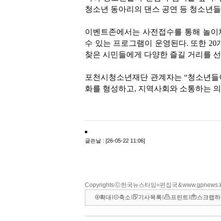
Copyrights ⓒ 한국뉴스타임=편집국 & www.gpnews.
확대
l
축소
l
기사목록
l
프린트
l
스크랩하