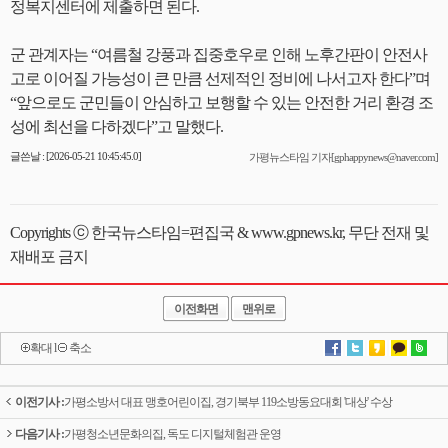
정복지센터에 제출하면 된다.
군 관계자는 “여름철 강풍과 집중호우로 인해 노후간판이 안전사
고로 이어질 가능성이 큰 만큼 선제적인 정비에 나서고자 한다”며
“앞으로도 군민들이 안심하고 보행할 수 있는 안전한 거리 환경 조
성에 최선을 다하겠다”고 말했다.
글쓴날 : [2026-05-21 10:45:45.0]
가평뉴스타임 기자[gphappynews@naver.com]
Copyrights ⓒ 한국뉴스타임=편집국 & www.gpnews.kr, 무단 전재 및
재배포 금지
이전화면
맨위로
확대
l
축소
이전기사 :
가평소방서 대표 맹호어린이집, 경기북부 119소방동요대회 '대상' 수상
다음기사 :
가평청소년문화의집, 독도 디지털체험관 운영