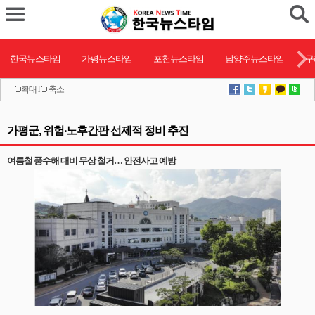
한국뉴스타임
가평뉴스타임
포천뉴스타임
남양주뉴스타임
구
확대
l
축소
가평군, 위험‧노후간판 선제적 정비 추진
여름철 풍수해 대비 무상 철거… 안전사고 예방