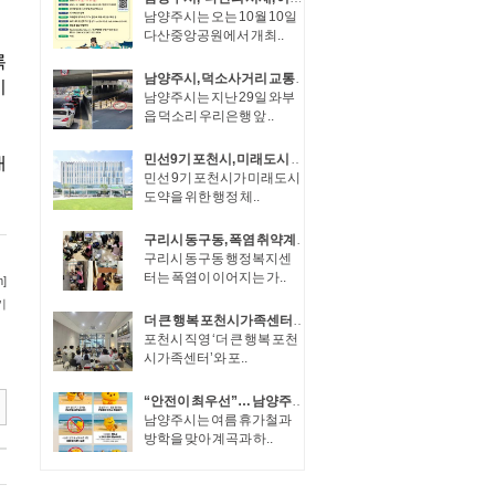
남양주시는 오는 10월 10일
다산중앙공원에서 개최..
남양주시, 덕소사거리 교통운영체계 개선… 상습 정체 완화
남양주시는 지난 29일 와부
읍 덕소리 우리은행 앞 ..
민선9기 포천시, 미래도시 도약을 위한 조직개편 단행
민선 9기 포천시가 미래도시
도약을 위한 행정 체..
구리시 동구동, 폭염 취약계층 70가구 집중 안부 확인
구리시 동구동 행정복지센
터는 폭염이 이어지는 가..
더 큰 행복 포천시가족센터–포천문화관광재단, 다문화가족 대상 이중언어 부모·가족 코칭 성공적으로 운영
포천시 직영 ‘더 큰 행복 포천
시가족센터’와 포..
“안전이 최우선”… 남양주시, 여름철 물놀이 현장 관리 강화
남양주시는 여름 휴가철과
방학을 맞아 계곡과 하..