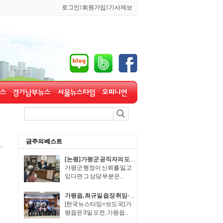
로그인
l
회원가입
l
기사제보
금주의 베스트
[논평] 가평군 공직자의 도덕적 해이, 군민이 용납할 수 없다.
가평군 행정이 신뢰를 잃고
있다면 그 상당 부분은..
가평읍, 최규일 읍장 취임·장석조 읍장 이임식 개최
[한국뉴스타임=보도국] 가
평읍은 3일 오전, 가평읍..