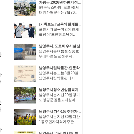
가평군, 2026년 하반기 정기인사..장석조 경제산업국장, 최희용·김성재 5급 사무관승진
[한국뉴스타임=보도국] 서
태원 가평군수는 7월 30..
[기획보도]‘교육의 한계를 혁신으로 바꾸다’ 포천시, 포천형 교육정책 성과… 교육혁신선도지역 도전
포천시가 교육여건의 한계
를 넘어 ‘포천형 교육정..
남양주시, 도로 배수시설 선제 정비… 수해 대응력 높여
남양주시는 여름철 집중호
우에 따른 도로 침수 피..
남양주시립박물관, 인문학 강좌 ‘남양주견문록’ 운영
남양주시는 오는 8월 20일
남양주시립박물관에서 ..
남양주시청소년상담복지센터, ‘2026 여름방학 1Day 가족 캠프’ 성료
남양주시는 지난 29일 경기
도 양평군 질울고래실마..
남양주시 다산1동 주민자치회, 재능기부로 안전취약가구 주거환경 개선
남양주시는 지난 30일 다산
1동 주민자치회가 주관..
남양주시, ‘다산의 서재, 여유당 북페어’ 참여 판매자 모집