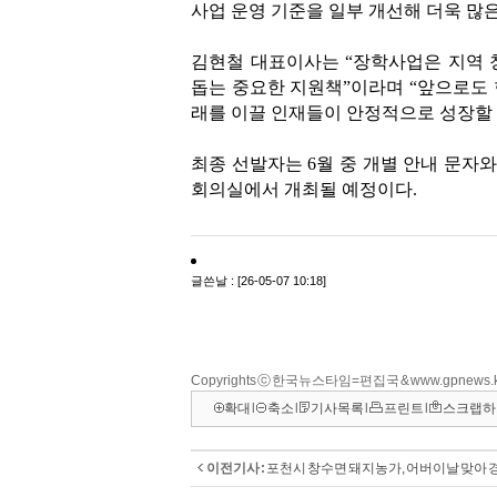
Copyrights ⓒ 한국뉴스타임=편집국 & www.gpnews.
확대
l
축소
l
기사목록
l
프린트
l
스크랩하
이전기사 :
포천시 창수면 돼지농가, 어버이날 맞아