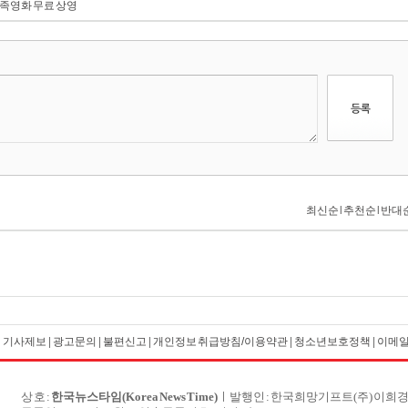
가족영화 무료 상영
|
기사제보
|
광고문의
|
불편신고
|
개인정보 취급방침/이용약관
|
청소년보호정책
|
이메
상 호 :
한국뉴스타임(Korea News Time)
ㅣ발행인 : 한국희망기프트(주) 이희