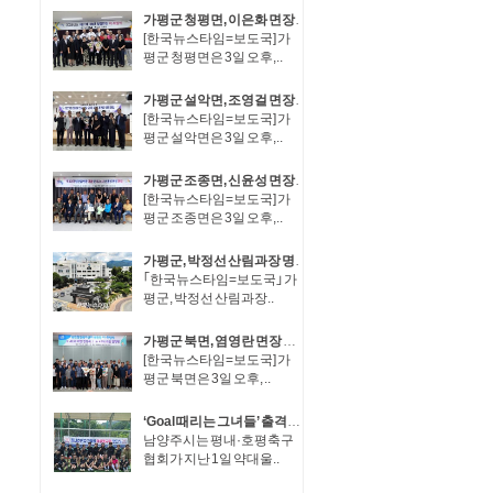
가평군 청평면, 이은화 면장 취임·박성규 면장 이임
[한국뉴스타임=보도국] 가
평군 청평면은 3일 오후,..
가평군 설악면, 조영걸 면장 취임·이동철 면장 이임
[한국뉴스타임=보도국] 가
평군 설악면은 3일 오후,..
가평군 조종면, 신윤성 면장 취임·임진섭 면장 이임
[한국뉴스타임=보도국] 가
평군 조종면은 3일 오후,..
가평군, 박정선 산림과장 명예퇴직..정기인사 후 후속인사 불가피
｢한국뉴스타임=보도국｣ 가
평군, 박정선 산림과장..
가평군 북면, 염영란 면장 취임·장동복 면장 이임
[한국뉴스타임=보도국] 가
평군 북면은 3일 오후, ..
‘Goal 때리는 그녀들’ 출격… 남양주시 평내·호평축구협회 여성축구회 창단
남양주시는 평내·호평축구
협회가 지난 1일 약대울..