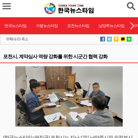
한국뉴스타임
가평뉴스타임
포천뉴스타임
남양주뉴스타임
구
확대
l
축소
포천시, 계약심사 역량 강화를 위한 시군간 협력 강화
[한국뉴스타임=편집국] 포천시는 지난 17일 남양주시와 의정부시