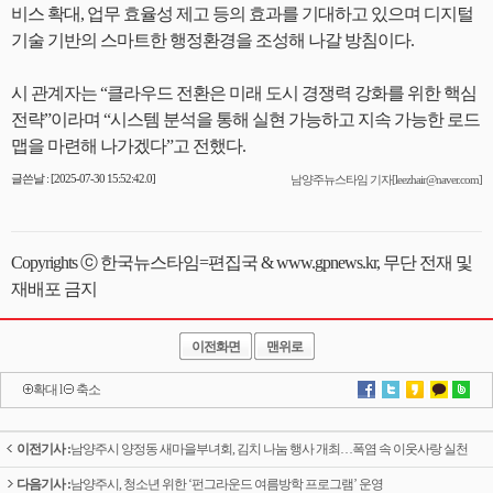
비스 확대, 업무 효율성 제고 등의 효과를 기대하고 있으며 디지털
기술 기반의 스마트한 행정환경을 조성해 나갈 방침이다.
시 관계자는 “클라우드 전환은 미래 도시 경쟁력 강화를 위한 핵심
전략”이라며 “시스템 분석을 통해 실현 가능하고 지속 가능한 로드
맵을 마련해 나가겠다”고 전했다.
글쓴날 : [2025-07-30 15:52:42.0]
남양주뉴스타임 기자[leezhair@naver.com]
Copyrights ⓒ 한국뉴스타임=편집국 & www.gpnews.kr, 무단 전재 및
재배포 금지
이전화면
맨위로
확대
l
축소
이전기사 :
남양주시 양정동 새마을부녀회, 김치 나눔 행사 개최…폭염 속 이웃사랑 실천
다음기사 :
남양주시, 청소년 위한 ‘펀그라운드 여름방학 프로그램’ 운영