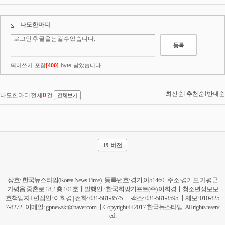
PC버전
상호: 한국뉴스타임(Korea News Time) | 등록번호:경기,아51460 | 주소:경기도 가평군
가평읍 중촌로 18, 1층 101호ㅣ발행인 : 한국희망기프트(주) 이희경ㅣ청소년정보보
호책임자 I 편집인: 이희경 | 전화: 031-581-3575 ㅣ 팩스: 031-581-3595 ㅣ제보: 010-825
7-8272 | 이메일:
gpnewskr@naver.com
ㅣCopyright © 2017 한국뉴스타임. All rights reserv
ed.