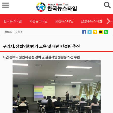
한국뉴스타임
가평뉴스타임
포천뉴스타임
남양주뉴스타임
구
확대
l
축소
구리시, 성별영향평가 교육 및 대면 컨설팅 추진
사업 정책의 성인지 관점 강화 및 실질적인 성평등 개선 수립