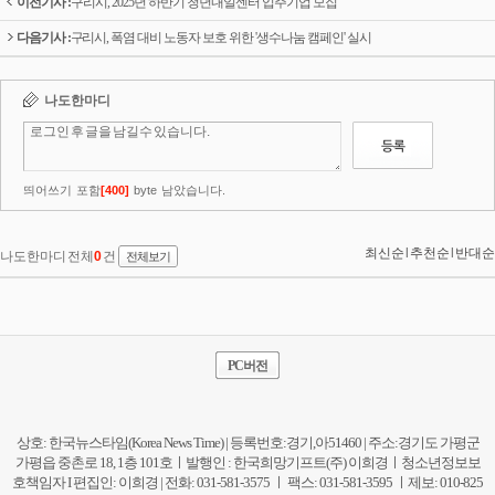
이전기사 :
구리시, 2025년 하반기 청년내일센터 입주기업 모집
다음기사 :
구리시, 폭염 대비 노동자 보호 위한 '생수나눔 캠페인' 실시
PC버전
상호: 한국뉴스타임(Korea News Time) | 등록번호:경기,아51460 | 주소:경기도 가평군
가평읍 중촌로 18, 1층 101호ㅣ발행인 : 한국희망기프트(주) 이희경ㅣ청소년정보보
호책임자 I 편집인: 이희경 | 전화: 031-581-3575 ㅣ 팩스: 031-581-3595 ㅣ제보: 010-825