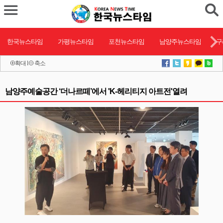
한국뉴스타임
가평뉴스타임
포천뉴스타임
남양주뉴스타임
구
확대
l
축소
남양주예술공간 ‘더나르떼’에서 'K-헤리티지 아트전'열려