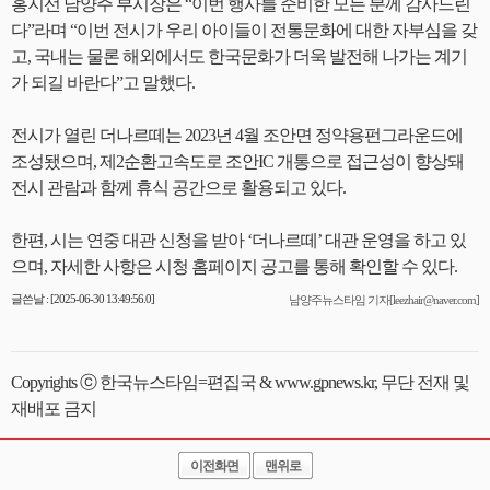
홍지선 남양주 부시장은 “이번 행사를 준비한 모든 분께 감사드린
다”라며 “이번 전시가 우리 아이들이 전통문화에 대한 자부심을 갖
고, 국내는 물론 해외에서도 한국문화가 더욱 발전해 나가는 계기
가 되길 바란다”고 말했다.
전시가 열린 더나르떼는 2023년 4월 조안면 정약용펀그라운드에
조성됐으며, 제2순환고속도로 조안IC 개통으로 접근성이 향상돼
전시 관람과 함께 휴식 공간으로 활용되고 있다.
한편, 시는 연중 대관 신청을 받아 ‘더나르떼’ 대관 운영을 하고 있
으며, 자세한 사항은 시청 홈페이지 공고를 통해 확인할 수 있다.
글쓴날 : [2025-06-30 13:49:56.0]
남양주뉴스타임 기자[leezhair@naver.com]
Copyrights ⓒ 한국뉴스타임=편집국 & www.gpnews.kr, 무단 전재 및
재배포 금지
이전화면
맨위로