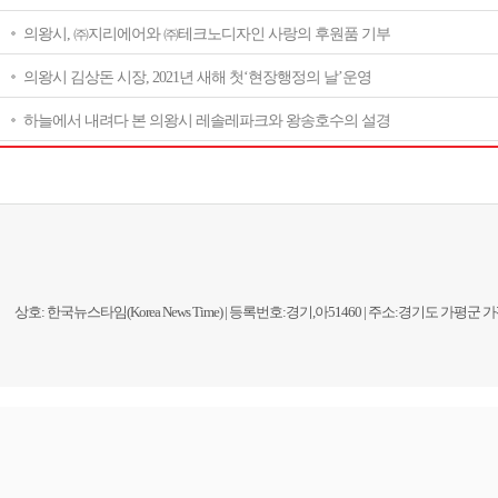
의왕시, ㈜지리에어와 ㈜테크노디자인 사랑의 후원품 기부
의왕시 김상돈 시장, 2021년 새해 첫‘현장행정의 날’운영
하늘에서 내려다 본 의왕시 레솔레파크와 왕송호수의 설경
상호: 한국뉴스타임(Korea News Time) | 등록번호:경기,아51460 | 주소:경기도 가평군 가