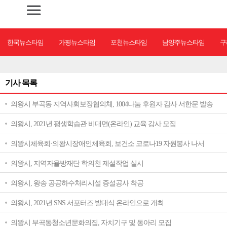
한국뉴스타임
가평뉴스타임
포천뉴스타임
남양주뉴스타임
구
기사 목록
의왕시 부곡동 지역사회보장협의체, 1004나눔 후원자 감사 서한문 발송
의왕시, 2021년 평생학습관 비대면(온라인) 교육 강사 모집
의왕시체육회·의왕시장애인체육회, 보건소 코로나19 자원봉사 나서
의왕시, 지역자율방재단 학의천 제설작업 실시
의왕시, 왕송 공공하수처리시설 증설공사 착공
의왕시, 2021년 SNS 서포터즈 발대식 온라인으로 개최
의왕시 부곡동청소년문화의집, 자치기구 및 동아리 모집