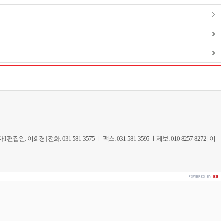
| 전화: 031-581-3575 ㅣ 팩스: 031-581-3595 ㅣ제보: 010-8257-8272 | 이