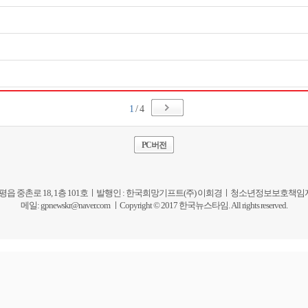
1
/ 4
PC버전
평읍 중촌로 18, 1층 101호ㅣ발행인 : 한국희망기프트(주) 이희경ㅣ청소년정보보호책임자 I 편집인: 이희경 
메일:
gpnewskr@naver.com
ㅣCopyright © 2017 한국뉴스타임. All rights reserved.