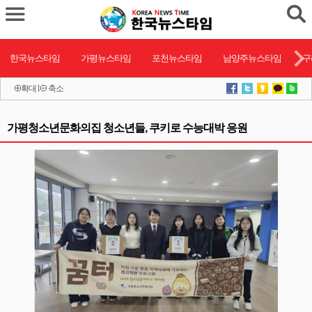
한국뉴스타임
가평뉴스타임
포천뉴스타임
남양주뉴스타임
구
확대
l
축소
가평청소년문화의집 청소년들, 쿠키로 수능대박 응원