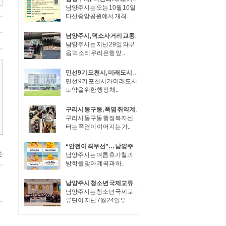
남양주시는 오는 10월 10일
다산중앙공원에서 개최..
남양주시, 덕소사거리 교통운영체계 개선… 상습 정체 완화
남양주시는 지난 29일 와부
읍 덕소리 우리은행 앞 ..
민선9기 포천시, 미래도시 도약을 위한 조직개편 단행
민선 9기 포천시가 미래도시
도약을 위한 행정 체..
구리시 동구동, 폭염 취약계층 70가구 집중 안부 확인
구리시 동구동 행정복지센
터는 폭염이 이어지는 가..
“안전이 최우선”… 남양주시, 여름철 물놀이 현장 관리 강화
남양주시는 여름 휴가철과
방학을 맞아 계곡과 하..
남양주시 청소년 국제교류단, 몽골 울란바타르 국제캠프 참가 성료
남양주시는 청소년 국제교
류단이 지난 7월 24일부..