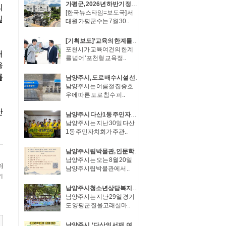
가평군, 2026년 하반기 정기인사..장석조 경제산업국장, 최희용·김성재 5급 사무관승진
[한국뉴스타임=보도국] 서
태원 가평군수는 7월 30..
[기획보도]‘교육의 한계를 혁신으로 바꾸다’ 포천시, 포천형 교육정책 성과… 교육혁신선도지역 도전
포천시가 교육여건의 한계
를 넘어 ‘포천형 교육정..
남양주시, 도로 배수시설 선제 정비… 수해 대응력 높여
남양주시는 여름철 집중호
우에 따른 도로 침수 피..
남양주시 다산1동 주민자치회, 재능기부로 안전취약가구 주거환경 개선
남양주시는 지난 30일 다산
1동 주민자치회가 주관..
남양주시립박물관, 인문학 강좌 ‘남양주견문록’ 운영
남양주시는 오는 8월 20일
남양주시립박물관에서 ..
남양주시청소년상담복지센터, ‘2026 여름방학 1Day 가족 캠프’ 성료
남양주시는 지난 29일 경기
도 양평군 질울고래실마..
남양주시, ‘다산의 서재, 여유당 북페어’ 참여 판매자 모집