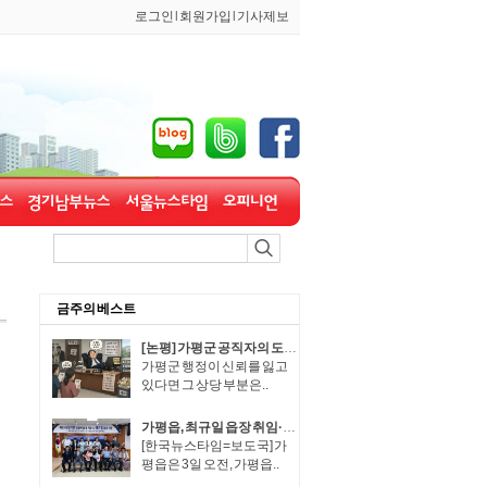
로그인
l
회원가입
l
기사제보
금주의 베스트
[논평] 가평군 공직자의 도덕적 해이, 군민이 용납할 수 없다.
가평군 행정이 신뢰를 잃고
있다면 그 상당 부분은..
가평읍, 최규일 읍장 취임·장석조 읍장 이임식 개최
[한국뉴스타임=보도국] 가
평읍은 3일 오전, 가평읍..