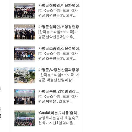
가평군 청평면, 이은화 면장 취임·박성규 면장 이임
[한국뉴스타임=보도국] 가
평군 청평면은 3일 오후,..
가평군 설악면, 조영걸 면장 취임·이동철 면장 이임
[한국뉴스타임=보도국] 가
평군 설악면은 3일 오후,..
가평군 조종면, 신윤성 면장 취임·임진섭 면장 이임
[한국뉴스타임=보도국] 가
평군 조종면은 3일 오후,..
가평군, 박정선 산림과장 명예퇴직..정기인사 후 후속인사 불가피
｢한국뉴스타임=보도국｣ 가
평군, 박정선 산림과장..
가평군 북면, 염영란 면장 취임·장동복 면장 이임
[한국뉴스타임=보도국] 가
평군 북면은 3일 오후, ..
‘Goal 때리는 그녀들’ 출격… 남양주시 평내·호평축구협회 여성축구회 창단
남양주시는 평내·호평축구
협회가 지난 1일 약대울..