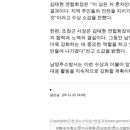
Copyrights ⓒ 한국뉴스타임=편집국 & www.gpnews.
확대
l
축소
l
기사목록
l
프린트
l
스크랩하