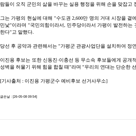
람들이 오직 군민의 삶을 바꾸는 실용 행정을 위해 손을 맞잡고
그는 가평의 현실에 대해
"
수도권
2,600
만 명의 거대 시장을 곁
민낯
"
이라며
"
국민의힘이라서
,
민주당이라서 가평이 발전하는 것
한다
"
고 말했다
.
당선 후 공약과 관련해서는
"
가평군 관광사업단을 설치하여 정연
이진용 후보는 또한 신동진
·
이충선 등 무소속 후보들에게 공개
성벽을 허물기 위해 힘을 합칠 때
"
라며
"
우리의 연대는 단순한 선
[기사출처 : 이진용 가평군수 예비후보 선거사무소]
글쓴날 : [26-05-08 09:54]