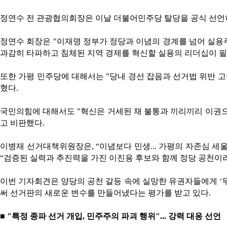
정연수 전 관광협의회장은 이날 더불어민주당 탈당을 공식 선언
정연수 회장은
"
이재명 정부가 정당과 이념의 경계를 넘어 실용
과감히 타파하고 침체된 지역 경제를 혁신할 실용의 리더십이 
또한 가평 민주당에 대해서는
"
당내 경선 잡음과 선거법 위반 고
혔다
.
국민의힘에 대해서도
"
혁신은 거세된 채 불통과 끼리끼리 이권
고 비판했다
.
이병재 선거대책위원장은
, “
이념보다 민생
...
가평의 자존심 세울
“
검증된 실력과 추진력을 가진 이진용 후보와 함께 정당 공천이
이번 기자회견은 양당의 공천 갈등 속에 실망한 유권자들에게
‘
써 선거판의 새로운 변수를 만들어냈다는 평가를 받고 있다
.
■
"
특정 종파 선거 개입
,
민주주의 파괴 행위
"...
강력 대응 선언