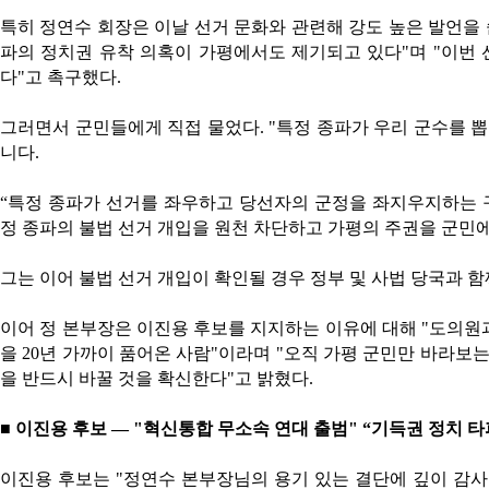
특히 정연수 회장은 이날 선거 문화와 관련해 강도 높은 발언을
파의 정치권 유착 의혹이 가평에서도 제기되고 있다
"
며
"
이번 
다
"
고 촉구했다
.
그러면서 군민들에게 직접 물었다
. "
특정 종파가 우리 군수를 
니다
.
“
특정 종파가 선거를 좌우하고 당선자의 군정을 좌지우지하는 
정 종파의 불법 선거 개입을 원천 차단하고 가평의 주권을 군
그는 이어 불법 선거 개입이 확인될 경우 정부 및 사법 당국과 
이어 정 본부장은 이진용 후보를 지지하는 이유에 대해
"
도의원과
을
20
년 가까이 품어온 사람
"
이라며
"
오직 가평 군민만 바라보는
을 반드시 바꿀 것을 확신한다
"
고 밝혔다
.
■
이진용 후보
—
"
혁신통합 무소속 연대 출범
" “
기득권 정치 타
이진용 후보는
"
정연수 본부장님의 용기 있는 결단에 깊이 감