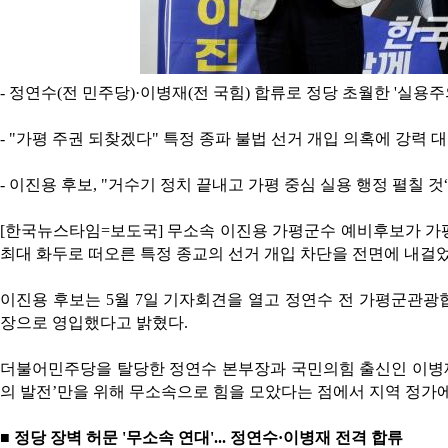
-
정연수
(
전 민주당
)·
이병재
(
전 국힘
)
합류로 정당 초월한
'
실용주
- "
가평 주권 되찾겠다
"
특정 종파 불법 선거 개입 의혹에 강력 
-
이진용 후보
, "
거수기 정치 끝내고 가평 중심 실용 행정 펼칠 것
[한국뉴스타임=보도국] 무소속 이진용 가평군수 예비후보가 가
최대 화두로 떠오른 특정 종교의 선거 개입 차단을 전면에 내걸
이진용 후보는
5
월
7
일 기자회견을 열고 정연수 전 가평군관
장으로 영입했다고 밝혔다
.
더불어민주당을 탈당한 정연수 본부장과 국민의힘 출신인 이병
의 발전
’
만을 위해 무소속으로 힘을 모았다는 점에서 지역 정가
■
정당 장벽 허문
'
무소속 연대
'...
정연수
·
이병재 전격 합류