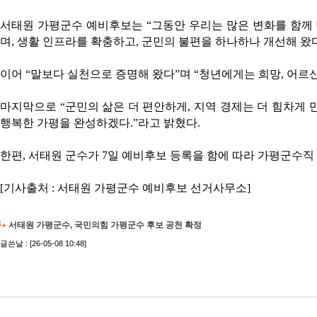
서태원 가평군수 예비후보는
“
그동안 우리는 많은 변화를 함께
며
,
생활 인프라를 확충하고
,
군민의 불편을 하나하나 개선해 왔
이어
“
말보다 실천으로 증명해 왔다
”
며
“
청년에게는 희망
,
어르신
마지막으로
“
군민의 삶은 더 편안하게
,
지역 경제는 더 힘차게 
행복한 가평을 완성하겠다
.”
라고 밝혔다
.
한편
,
서태원 군수가
7
일 예비후보 등록을 함에 따라 가평군수직
[기사출처 : 서태원 가평군수 예비후보 선거사무소]
서태원 가평군수, 국민의힘 가평군수 후보 공천 확정
글쓴날 : [26-05-08 10:48]