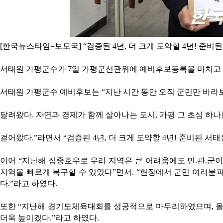
[한국뉴스타임=보도국] “
검증된
4
년
,
더 크게 도약할
4
년
!
준비된
서태원 가평군수가
7
일 가평군선관위에 예비후보등록을 마치고 
서태원 가평군수 예비후보는
“
지난 시간 동안 오직 군민만 바라
달려왔다
.
자연과 경제가 함께 살아나는 도시
,
가평 그 초심 하
걸어왔다
.”
라면서
“
검증된
4
년
,
더 크게 도약할
4
년
!
준비된 서태
이어
“
지난해 집중호우로 우리 지역은 큰 어려움에도 민
.
관
.
군이
지역을 빠르게 복구할 수 있었다
”
면서
. “
현장에서 군민 여러분과
다
.”
라고 하였다
.
또한
“
지난해 경기도체육대회를 성공적으로 마무리하였으며
,
올
더욱 높이겠다
.”
라고 하였다
.